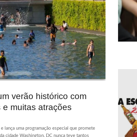
um verão histórico com
os e muitas atrações
s e lança uma programação especial que promete
da cidade Washington, DC nunca teve tantos