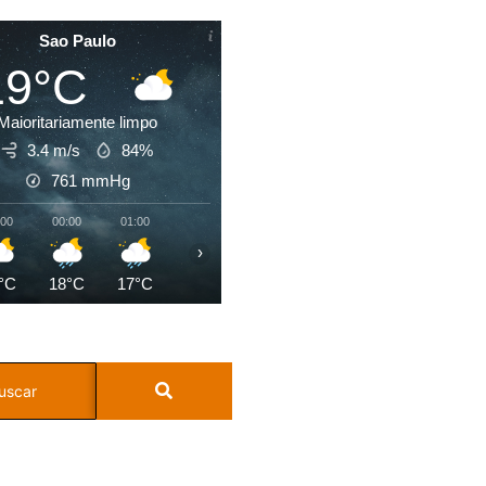
Sao Paulo
19°C
Maioritariamente limpo
3.4 m/s
84%
761
mmHg
:00
00:00
01:00
02:00
03:00
04:00
05:00
06:0
›
°C
18°C
17°C
17°C
17°C
16°C
16°C
16°