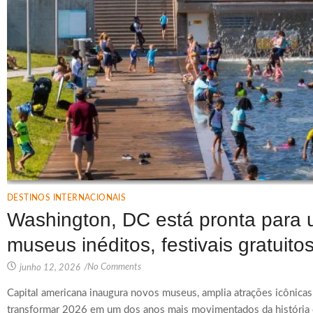
DESTINOS INTERNACIONAIS
Washington, DC está pronta para 
museus inéditos, festivais gratuit
No Comments
junho 12, 2026
/
Capital americana inaugura novos museus, amplia atrações icônica
transformar 2026 em um dos anos mais movimentados da história 