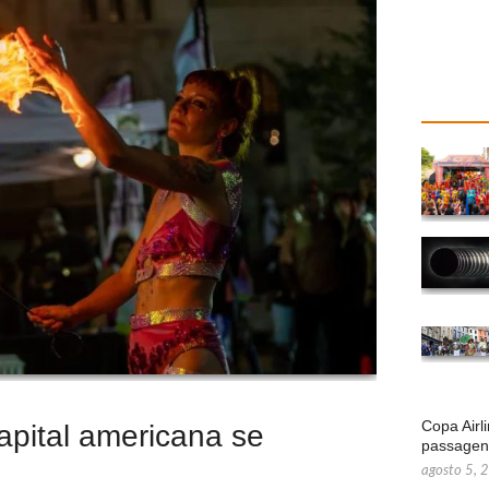
Copa Airl
apital americana se
passage
agosto 5, 