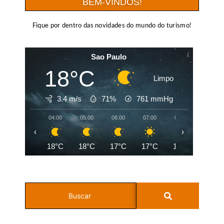
BEM-VINDOS!
Fique por dentro das novidades do mundo do turismo!
Sao Paulo
18°C
Limpo
3.4 m/s
71%
761
mmHg
04:00
05:00
06:00
07:00
08:00
09:00
‹
›
18°C
18°C
17°C
17°C
19°C
22°C