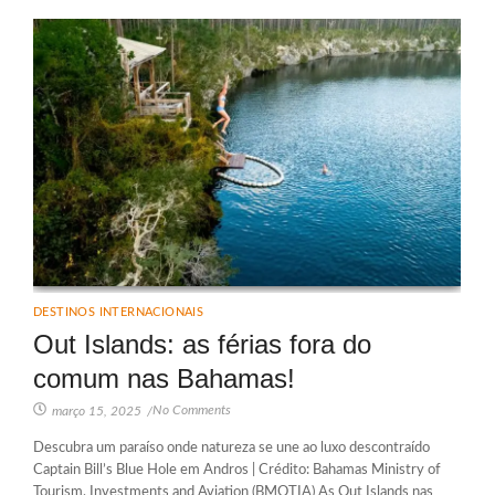
DESTINOS INTERNACIONAIS
Out Islands: as férias fora do
comum nas Bahamas!
No Comments
março 15, 2025
/
Descubra um paraíso onde natureza se une ao luxo descontraído
Captain Bill’s Blue Hole em Andros | Crédito: Bahamas Ministry of
Tourism, Investments and Aviation (BMOTIA) As Out Islands nas