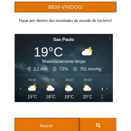
BEM-VINDOS!
Fique por dentro das novidades do mundo do turismo!
Sao Paulo
19°C
Maioritariamente limpo
3.1 m/s
73%
761
mmHg
06:00
07:00
08:00
09:00
10:00
11:00
‹
›
19°C
18°C
19°C
20°C
22°C
23°C