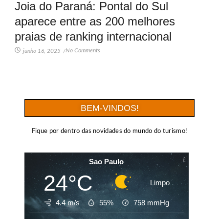
Joia do Paraná: Pontal do Sul
aparece entre as 200 melhores
praias de ranking internacional
No Comments
junho 16, 2025
/
BEM-VINDOS!
Fique por dentro das novidades do mundo do turismo!
Sao Paulo
24°C
Limpo
4.4 m/s
55%
758
mmHg