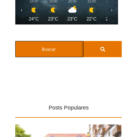
18:00
19:00
20:00
21:00
22:00
23:00
‹
›
24°C
23°C
23°C
22°C
22°C
21°C
Posts Populares