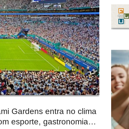
ami Gardens entra no clima
m esporte, gastronomia…