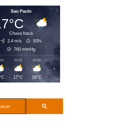
Sao Paulo
17°C
Chuva fraca
2.4 m/s
93%
760
mmHg
:00
03:00
04:00
05:00
06:00
07:00
08:00
09:0
›
°C
17°C
16°C
16°C
16°C
16°C
17°C
19°