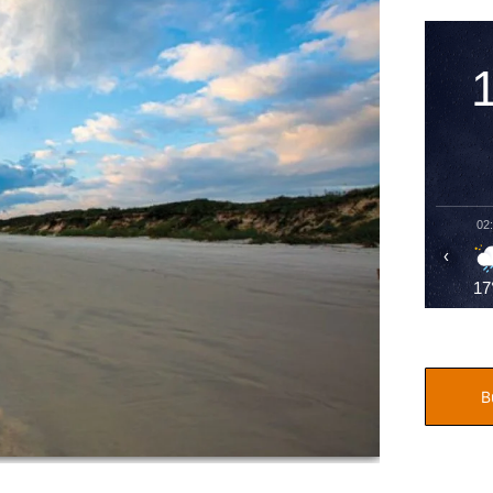
02
‹
17