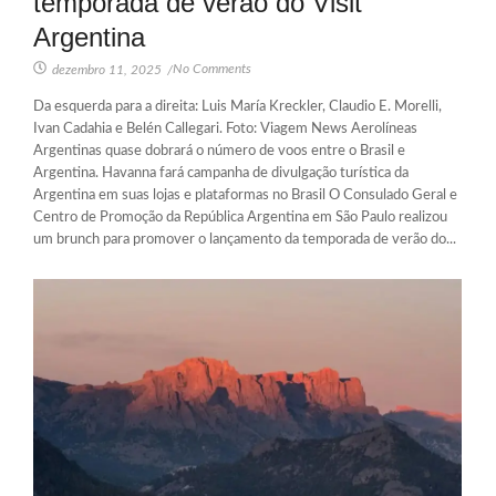
temporada de verão do Visit
Argentina
No Comments
dezembro 11, 2025
/
Da esquerda para a direita: Luis María Kreckler, Claudio E. Morelli,
Ivan Cadahia e Belén Callegari. Foto: Viagem News Aerolíneas
Argentinas quase dobrará o número de voos entre o Brasil e
Argentina. Havanna fará campanha de divulgação turística da
Argentina em suas lojas e plataformas no Brasil O Consulado Geral e
Centro de Promoção da República Argentina em São Paulo realizou
um brunch para promover o lançamento da temporada de verão do...