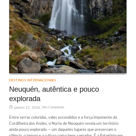
DESTINOS INTERNACIONAIS
Neuquén, autêntica e pouco
explorada
No Comments
janeiro 15, 2026
/
Entre serras coloridas, vales escondidos e a força imponente da
Cordilheira dos Andes, o Norte de Neuquén revela um território
ainda pouco explorado — um daqueles lugares que preservam o
silêncio, o tempo e a cultura como bens sagrados. É a Patagônia em