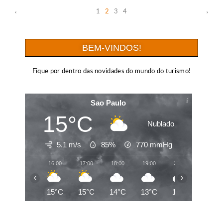
1
2
3
4
BEM-VINDOS!
Fique por dentro das novidades do mundo do turismo!
Sao Paulo
15°C
Nublado
5.1 m/s
85%
770
mmHg
16:00
17:00
18:00
19:00
20:00
21:00
‹
›
15°C
15°C
14°C
13°C
13°C
13°C