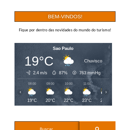
BEM-VINDOS!
Fique por dentro das novidades do mundo do turismo!
Sao Paulo
19°C
Chuvisco
2.4 m/s
87%
763
mmHg
08:00
09:00
10:00
11:00
12:00
13:00
‹
›
19°C
20°C
22°C
23°C
24°C
25°C