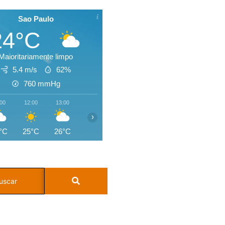
Sao Paulo
24°C
Maioritariamente limpo
5.4 m/s
62%
760
mmHg
:00
12:00
13:00
14:00
15:00
16:00
17:00
18:0
›
°C
25°C
26°C
26°C
26°C
25°C
25°C
24°