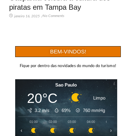
piratas em Tampa Bay
No Comments
janeiro 16, 2025
/
BEM-VINDOS!
Fique por dentro das novidades do mundo do turismo!
Sao Paulo
20°C
Limpo
3.2 m/s
69%
760
mmHg
01:00
02:00
03:00
04:00
05:00
06:00
‹
›