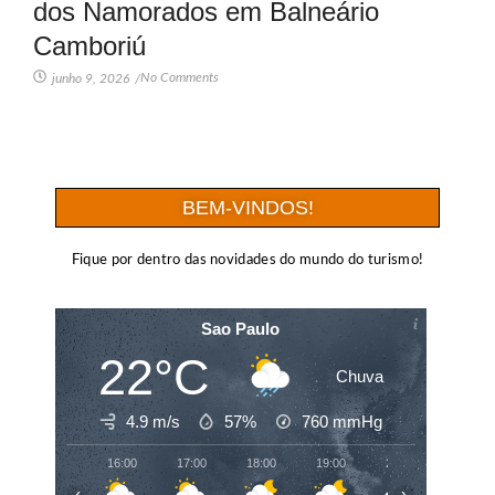
dos Namorados em Balneário
Camboriú
No Comments
junho 9, 2026
/
BEM-VINDOS!
Fique por dentro das novidades do mundo do turismo!
Sao Paulo
22°C
Chuva
4.9 m/s
57%
760
mmHg
16:00
17:00
18:00
19:00
20:00
21:00
‹
›