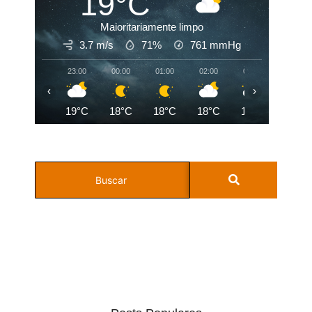
19°C
Maioritariamente limpo
3.7 m/s
71%
761
mmHg
23:00
00:00
01:00
02:00
03:00
04:00
‹
›
19°C
18°C
18°C
18°C
18°C
18°C