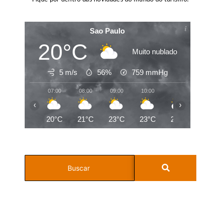
Sao Paulo
20°C
Muito nublado
5 m/s
56%
759
mmHg
07:00
08:00
09:00
10:00
11:00
12:00
‹
›
20°C
21°C
23°C
23°C
25°C
26°C