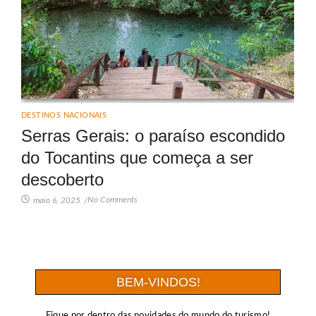
DESTINOS NACIONAIS
Serras Gerais: o paraíso escondido
do Tocantins que começa a ser
descoberto
No Comments
maio 6, 2025
/
BEM-VINDOS!
Fique por dentro das novidades do mundo do turismo!