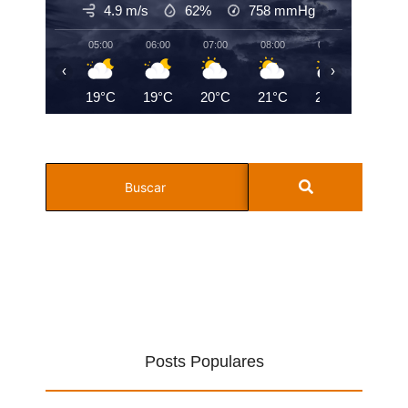
4.9 m/s
62%
758
mmHg
05:00
06:00
07:00
08:00
09:00
10:00
‹
›
19°C
19°C
20°C
21°C
23°C
23°C
Posts Populares