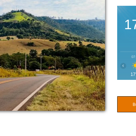
1
07
‹
17