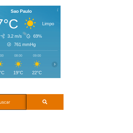
Sao Paulo
7°C
Limpo
3.2 m/s
69%
761
mmHg
:00
08:00
09:00
10:00
11:00
12:00
13:00
14:0
›
°C
19°C
22°C
24°C
26°C
27°C
28°C
27°