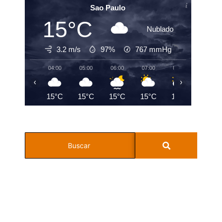
Sao Paulo
15°C
Nublado
3.2 m/s
97%
767
mmHg
04:00
05:00
06:00
07:00
08:00
09:00
‹
›
15°C
15°C
15°C
15°C
15°C
15°C