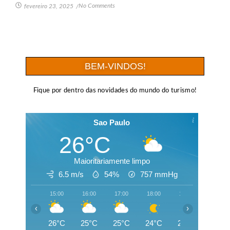
No Comments
fevereiro 23, 2025
/
BEM-VINDOS!
Fique por dentro das novidades do mundo do turismo!
Sao Paulo
26°C
Maioritariamente limpo
6.5 m/s
54%
757
mmHg
15:00
16:00
17:00
18:00
19:00
20:00
‹
›
26°C
25°C
25°C
24°C
22°C
22°C