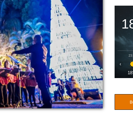
1
23
‹
18