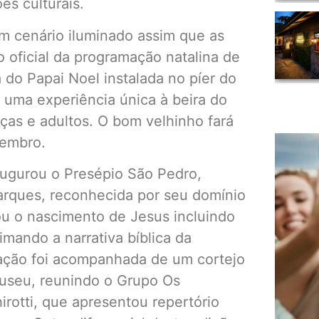
s culturais.
m cenário iluminado assim que as
o oficial da programação natalina de
 do Papai Noel instalada no píer do
 uma experiência única à beira do
ças e adultos. O bom velhinho fará
zembro.
augurou o Presépio São Pedro,
Marques, reconhecida por seu domínio
ou o nascimento de Jesus incluindo
imando a narrativa bíblica da
ração foi acompanhada de um cortejo
museu, reunindo o Grupo Os
rotti, que apresentou repertório