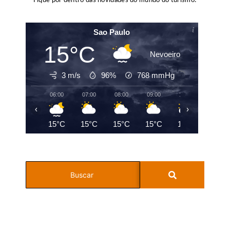
Fique por dentro das novidades do mundo do turismo!
Sao Paulo
15°C
Nevoeiro
3 m/s
96%
768
mmHg
06:00
07:00
08:00
09:00
10:00
11:00
‹
›
15°C
15°C
15°C
15°C
16°C
17°C