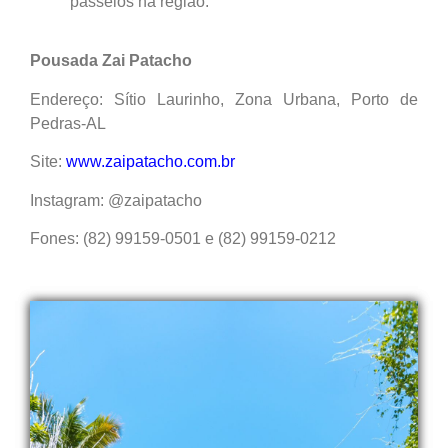
passeios na região.
Pousada Zai Patacho
Endereço: Sítio Laurinho, Zona Urbana, Porto de
Pedras-AL
Site:
www.zaipatacho.com.br
Instagram: @zaipatacho
Fones: (82) 99159-0501 e (82) 99159-0212