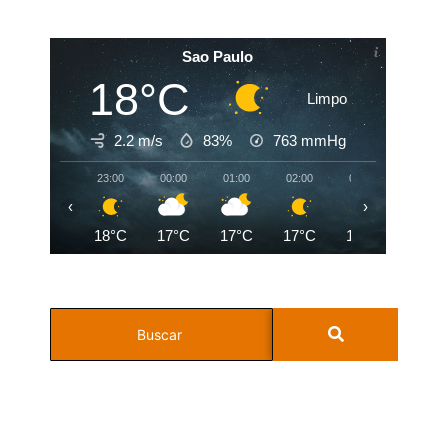
Sao Paulo
18°C
Limpo
2.2 m/s
83%
763
mmHg
23:00
00:00
01:00
02:00
03:00
04:00
‹
›
18°C
17°C
17°C
17°C
17°C
17°C