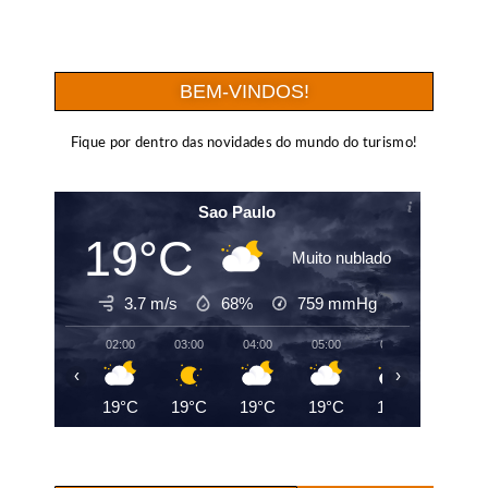
BEM-VINDOS!
Fique por dentro das novidades do mundo do turismo!
Sao Paulo
19°C
Muito nublado
3.7 m/s
68%
759
mmHg
02:00
03:00
04:00
05:00
06:00
07:00
‹
›
19°C
19°C
19°C
19°C
19°C
20°C