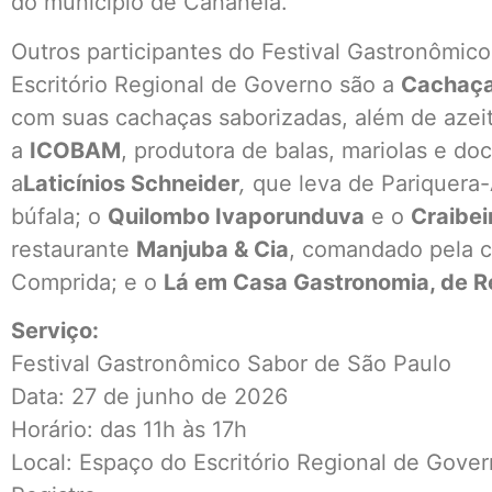
do município de Cananéia.
Outros participantes do Festival Gastronômic
Escritório Regional de Governo são a
Cachaçar
com suas cachaças saborizadas, além de azeit
a
ICOBAM
, produtora de balas, mariolas e do
a
Laticínios Schneider
,
que leva de Pariquera-
búfala; o
Quilombo Ivaporunduva
e o
Craibei
restaurante
Manjuba & Cia
, comandado pela c
Comprida; e o
Lá em Casa Gastronomia, de R
Serviço:
Festival Gastronômico Sabor de São Paulo
Data: 27 de junho de 2026
Horário: das 11h às 17h
Local: Espaço do Escritório Regional de Gover