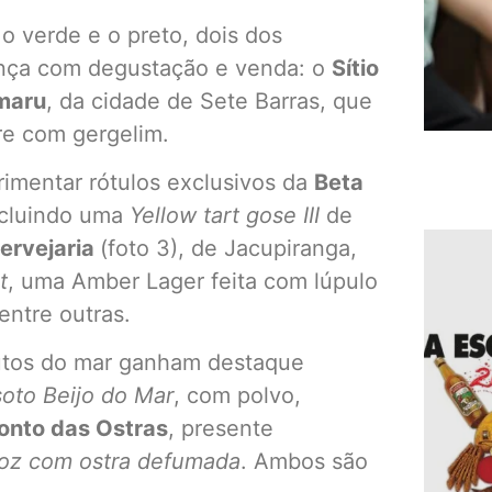
o verde e o preto, dois dos
ença com degustação e venda: o
Sítio
maru
, da cidade de Sete Barras, que
re com gergelim.
imentar rótulos exclusivos da
Beta
incluindo uma
Yellow tart gose III
de
ervejaria
(foto 3), de Jacupiranga,
t
, uma Amber Lager feita com lúpulo
entre outras.
rutos do mar ganham destaque
soto Beijo do Mar
, com polvo,
onto das Ostras
, presente
roz com ostra defumada
. Ambos são