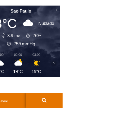
Sao Paulo
8°C
Nublado
3.9 m/s
76%
759
mmHg
:00
02:00
03:00
04:00
05:00
06:00
07:00
08:0
›
°C
19°C
19°C
19°C
19°C
19°C
20°C
21°