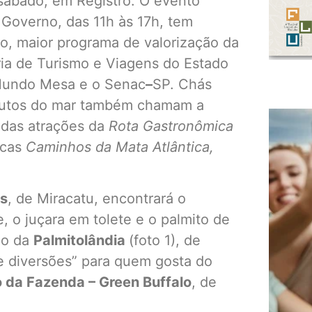
 sábado, em Registro. O evento
 Governo, das 11h às 17h, tem
lo, maior programa de valorização da
ria de Turismo e Viagens do Estado
 Mundo Mesa e o Senac
–
SP. Chás
 frutos do mar também chamam a
adas atrações da
Rota Gastronômica
icas
Caminhos da Mata Atlântica,
os
, de Miracatu, encontrará o
 o juçara em tolete e o palmito de
ço da
Palmitolândia
(foto 1), de
e diversões” para quem gosta do
o da Fazenda – Green Buffalo
, de