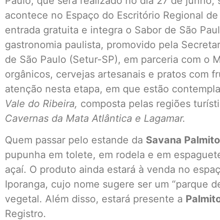
Paulo, que será realizado no dia 27 de junho,
acontece no Espaço do Escritório Regional de
entrada gratuita e integra o Sabor de São Pau
gastronomia paulista, promovido pela Secreta
de São Paulo (Setur-SP), em parceria com o
orgânicos, cervejas artesanais e pratos com
atenção nesta etapa, em que estão contempl
Vale do Ribeira,
composta pelas regiões turíst
Cavernas da Mata Atlântica e Lagamar.
Quem passar pelo estande da
Savana Palmit
pupunha em tolete, em rodela e em espaguete,
açaí. O produto ainda estará à venda no espa
Iporanga, cujo nome sugere ser um “parque d
vegetal. Além disso, estará presente a
Palmit
Registro.