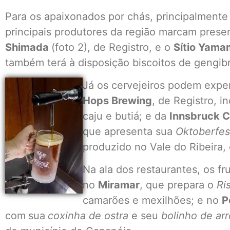
Para os apaixonados por chás, principalmente 
principais produtores da região marcam pres
Shimada
(foto 2), de Registro, e o
Sítio Yama
também terá à disposição biscoitos de gengib
Já os cervejeiros podem exper
Hops Brewing
, de Registro, 
caju e butiá; e da
Innsbruck C
que apresenta sua
Oktoberfes
produzido no Vale do Ribeira, 
Na ala dos restaurantes, os f
no
Miramar
, que prepara o
Ri
camarões e mexilhões; e no
P
com
sua
coxinha de ostra
e seu
bolinho de ar