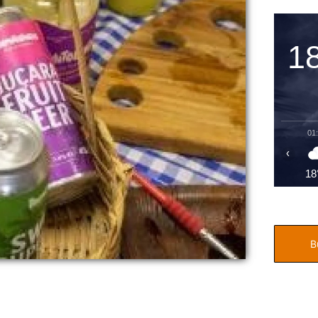
1
01
‹
18