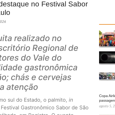
 destaque no Festival Sabor
ulo
2026
ita realizado no
critório Regional de
tores do Vale do
ilidade gastronômica
ão; chás e cervejas
a atenção
Copa Airl
mo sul do Estado, o palmito,
in
passage
 Festival Gastronômico Sabor de São
agosto 5, 