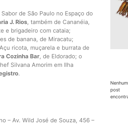
o Sabor de São Paulo no Espaço do
ia J. Rios
, também de Cananéia,
e e brigadeiro com cataia;
ces de banana, de Miracatu;
Açu ricota, muçarela e burrata de
ra Cozinha Bar
, de Eldorado; o
hef Silvana Amorim em Ilha
egistro
.
Nenhum
post
encontr
no – Av. Wild José de Souza, 456 –