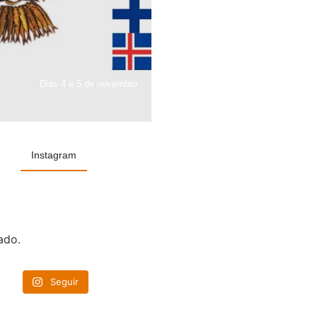
Dias 4 e 5 de novembro
Instagram
ado.
Seguir