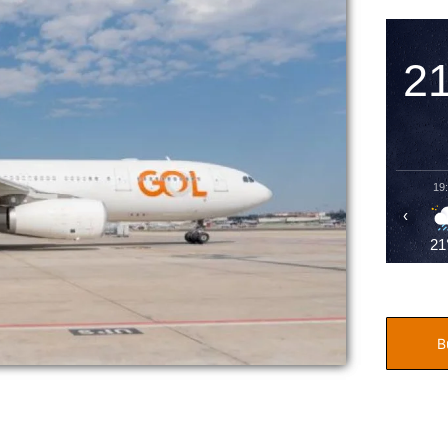
2
19
‹
21