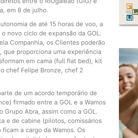
 diretos entre o RIOgaleão (GIG) e
a, em 8 de julho.
utonomia de até 15 horas de voo, a
r o novo ciclo de expansão da GOL.
pela Companhia, os Clientes poderão
L, que proporciona uma experiência
ormam em cama (full flat bed), kit
o chef Felipe Bronze, chef 2
parte de um acordo temporário de
ance) firmado entre a GOL e a Wamos
do Grupo Abra, assim como a GOL.
a e de cabine (pilotos, comissários
o ficam a cargo da Wamos. Os