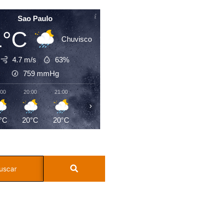
Sao Paulo
1°C
Chuvisco
4.7 m/s
63%
759
mmHg
:00
20:00
21:00
22:00
23:00
00:00
01:00
02:0
›
°C
20°C
20°C
19°C
18°C
17°C
17°C
17°