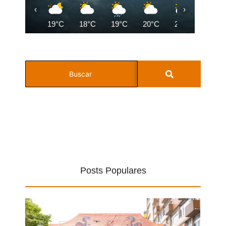
‹
›
19°C
18°C
19°C
20°C
22°C
23°C
Posts Populares