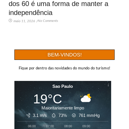
dos 60 é uma forma de manter a
independência
No Comments
maio 11, 2026
/
BEM-VINDOS!
Fique por dentro das novidades do mundo do turismo!
Sao Paulo
19°C
Maioritariamente limpo
3.1 m/s
73%
761
mmHg
06:00
07:00
08:00
09:00
10:00
11:00