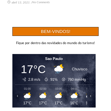
No Comments
abril 13, 2021
/
BEM-VINDOS!
Fique por dentro das novidades do mundo do turismo!
Sao Paulo
17°C
Chuvisco
2.8 m/s
91%
760
mmHg
01:00
02:00
03:00
04:00
05:00
06:00
‹
›
17°C
17°C
17°C
16°C
16°C
16°C