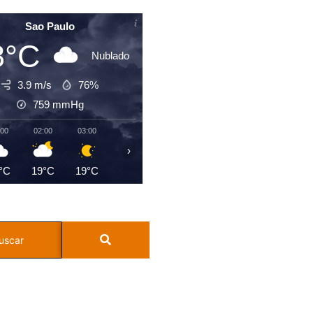
Sao Paulo
8°C
Nublado
3.9 m/s
76%
759
mmHg
:00
02:00
03:00
04:00
05:00
06:00
07:00
08:0
›
°C
19°C
19°C
19°C
19°C
19°C
20°C
21°