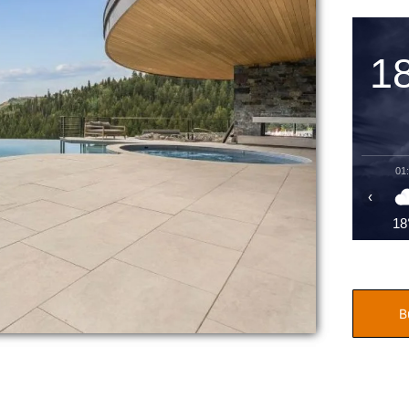
1
01
‹
18