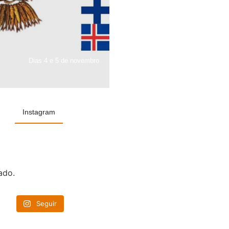
Dias 4 e 5 de novembro
Instagram
ado.
Seguir