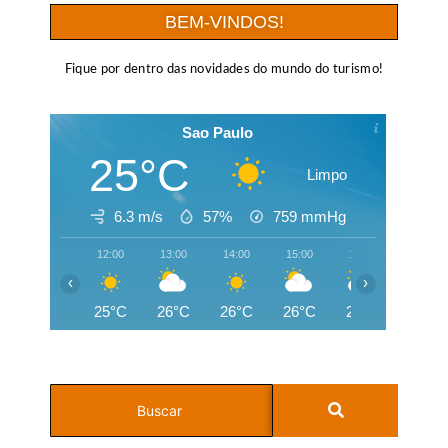
BEM-VINDOS!
Fique por dentro das novidades do mundo do turismo!
Sao Paulo
25°C
Limpo
6.3 m/s
57%
759
mmHg
12:00
13:00
14:00
15:00
16:00
17:00
‹
›
25°C
26°C
26°C
26°C
25°C
25°C