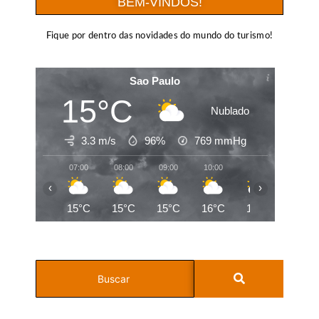
BEM-VINDOS!
Fique por dentro das novidades do mundo do turismo!
Sao Paulo
15°C
Nublado
3.3 m/s
96%
769
mmHg
07:00
08:00
09:00
10:00
11:00
12:00
‹
›
15°C
15°C
15°C
16°C
17°C
17°C