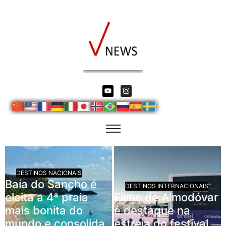
DESTINOS NACIONAIS
Baía do Sancho é
DESTINOS INTERNACIONAIS
eleita a 4ª praia
Filme de Almodóvar
mais bonita do
é destaque na
mundo e consolida
estreia do festival