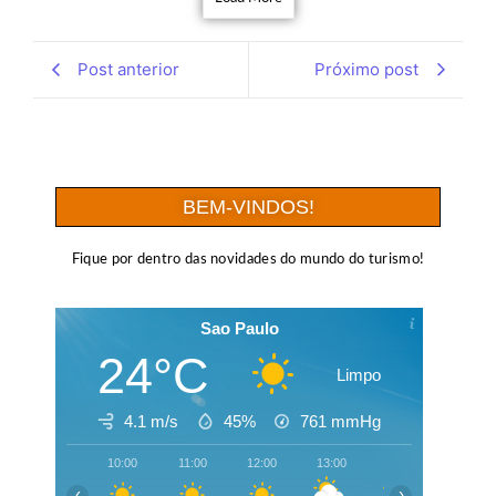
Post anterior
Próximo post
BEM-VINDOS!
Fique por dentro das novidades do mundo do turismo!
Sao Paulo
24°C
Limpo
4.1 m/s
45%
761
mmHg
10:00
11:00
12:00
13:00
14:00
15:00
‹
›