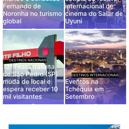
Fernando de
internacional de
Noronha no turismo
cinema do Salar de
global
Uyuni
DESTINOS NACIONAIS
13ª Festa Italiana
de São Pedro (SP)
DESTINOS INTERNACIONAIS
muda de local e
Eventos na
espera receber 10
Tchéquia em
mil visitantes
Setembro