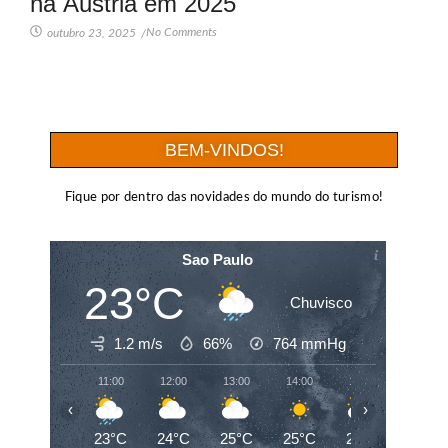
na Áustria em 2025
No Comments
outubro 23, 2025
/
BEM-VINDOS!
Fique por dentro das novidades do mundo do turismo!
Sao Paulo
23°C
Chuvisco
1.2 m/s
66%
764
mmHg
11:00
12:00
13:00
14:00
15:00
16:00
‹
›
23°C
24°C
25°C
25°C
23°C
20°C