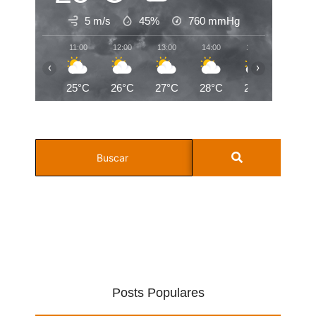
5 m/s
45%
760
mmHg
11:00
12:00
13:00
14:00
15:00
16:00
‹
›
25°C
26°C
27°C
28°C
28°C
27°C
Posts Populares