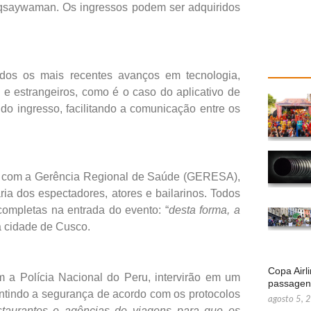
aqsaywaman. Os ingressos podem ser adquiridos
zados os mais recentes avanços em tecnologia,
 e estrangeiros, como é o caso do aplicativo de
do ingresso, facilitando a comunicação entre os
o com a Gerência Regional de Saúde (GERESA),
ria dos espectadores, atores e bailarinos. Todos
completas na entrada do evento: “
desta forma, a
da cidade de Cusco.
Copa Airl
m a Polícia Nacional do Peru, intervirão em um
passage
antindo a segurança de acordo com os protocolos
agosto 5, 
taurantes e agências de viagens para que os