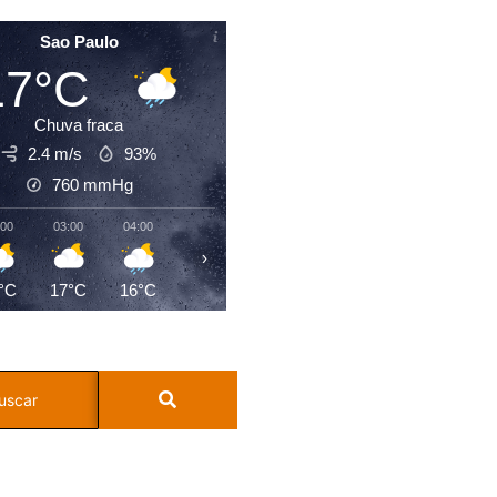
Sao Paulo
17°C
Chuva fraca
2.4 m/s
93%
760
mmHg
:00
03:00
04:00
05:00
06:00
07:00
08:00
09:0
›
°C
17°C
16°C
16°C
16°C
16°C
17°C
19°