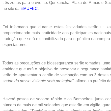
três zonas para o evento: Qorikancha, Plaza de Armas e S
no site da
EMUFEC
.
Foi informado que durante estas festividades serão utili
proporcionando mais praticidade aos participantes nacionais
tradução que será disponibilizado para o público na compra 
espectadores.
Todas as precauções de biossegurança serão tomadas junt
entidade que terá o objetivo de preservar a segurança sanitá
terão de apresentar o cartão de vacinação com as 3 doses 
saúde do nosso visitante será protegida
”, afirmou o prefeito 
Haverá postos de socorro rápido e os Bombeiros, junto co
número de mais de mil soldados que estarão em vigília, gar
estabelecidos. “
Também tem sido alinhado com hotéis, res