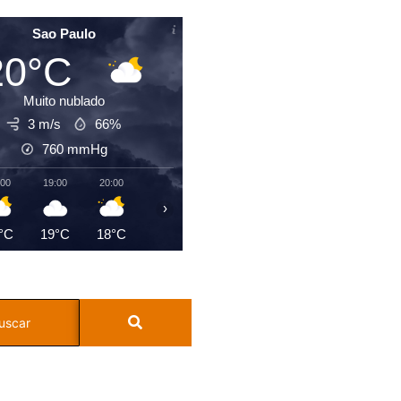
Sao Paulo
20°C
Muito nublado
3 m/s
66%
760
mmHg
:00
19:00
20:00
21:00
22:00
23:00
00:00
01:0
›
°C
19°C
18°C
18°C
18°C
19°C
18°C
18°