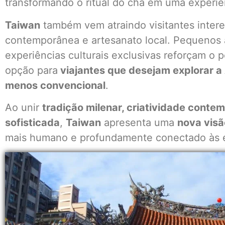
transformando o ritual do chá em uma experiên
Taiwan
também vem atraindo visitantes inter
contemporânea e artesanato local. Pequenos at
experiências culturais exclusivas reforçam o
opção para
viajantes que desejam explorar a 
menos convencional
.
Ao unir
tradição milenar, criatividade conte
sofisticada
,
Taiwan
apresenta uma
nova visã
mais humano e profundamente conectado às ex