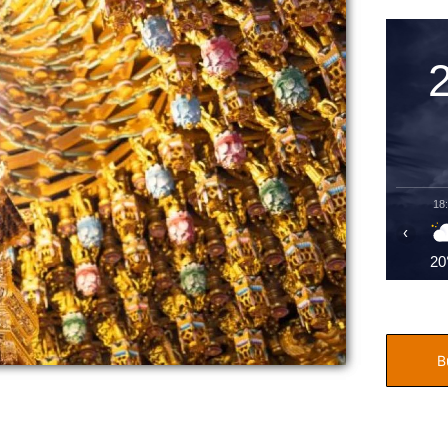
18
‹
20