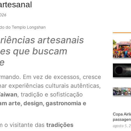
artesanal
2026
tado do Templo Longshan
eriências artesanais
tes que buscam
de
rmando. Em vez de excessos, cresce
ar experiências culturais autênticas,
Taiwan
, tradição e sofisticação
zam arte, design, gastronomia e
Copa Airl
passage
 o visitante das
tradições
agosto 5, 