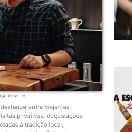
organhope_tw
estaque entre viajantes
isitas privativas, degustações
tadas à tradição local,