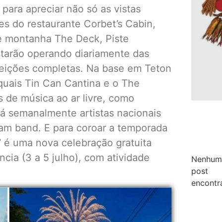
para apreciar não só as vistas
es do restaurante Corbet’s Cabin,
de montanha The Deck, Piste
starão operando diariamente das
efeições completas. Na base em Teton
quais Tin Can Cantina e o The
 de música ao ar livre, como
rá semanalmente artistas nacionais
jam band. E para coroar a temporada
”
é uma nova celebração gratuita
cia (3 a 5 julho), com atividade
Nenhum
post
encontr