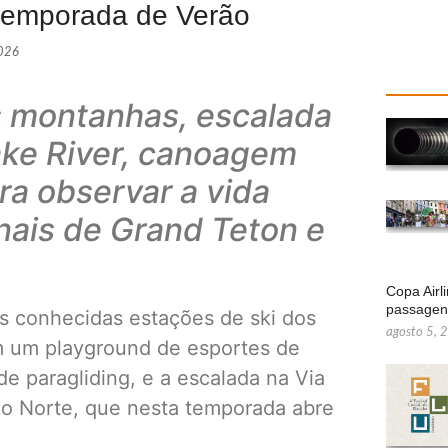
 temporada de Verão
2026
as montanhas, escalada
nake River, canoagem
ra observar a vida
nais de Grand Teton e
Copa Airl
passage
is conhecidas estações de ski dos
agosto 5, 
m um playground de esportes de
de paragliding, e a escalada na Via
do Norte, que nesta temporada abre