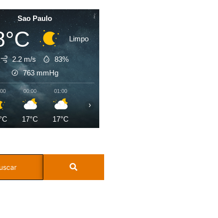
Sao Paulo
8°C
Limpo
2.2 m/s
83%
763
mmHg
:00
00:00
01:00
02:00
03:00
04:00
05:00
06:0
›
°C
17°C
17°C
17°C
17°C
17°C
17°C
17°