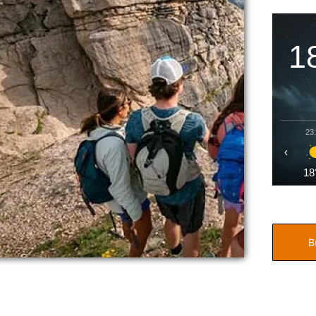
1
23
‹
18