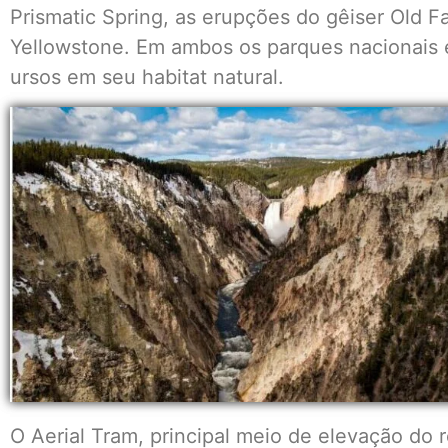
Prismatic Spring, as erupções do gêiser Old F
Yellowstone. Em ambos os parques nacionais é 
ursos em seu habitat natural.
O Aerial Tram, principal meio de elevação do re