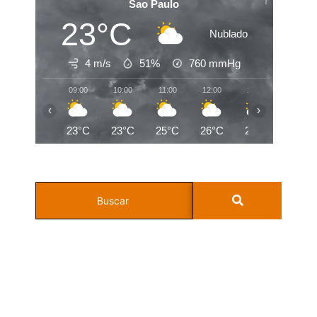
Sao Paulo
23°C
Nublado
4 m/s
51%
760
mmHg
09:00
10:00
11:00
12:00
13:00
14:00
‹
›
23°C
23°C
25°C
26°C
27°C
28°C