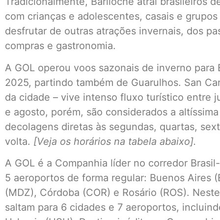
Tradicionalmente, Bariloche atrai brasileiros d
com crianças e adolescentes, casais e grupos
desfrutar de outras atrações invernais, dos pa
compras e gastronomia.
A GOL operou voos sazonais de inverno para B
2025, partindo também de Guarulhos. San Car
da cidade – vive intenso fluxo turístico entre
e agosto, porém, são considerados a altíssima
decolagens diretas às segundas, quartas, sext
volta.
[Veja os horários na tabela abaixo].
A GOL é a Companhia líder no corredor Brasil
5 aeroportos de forma regular: Buenos Aires
(MDZ), Córdoba (COR) e Rosário (ROS). Neste
saltam para 6 cidades e 7 aeroportos, incluin