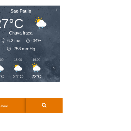
Sao Paulo
27°C
Chuva fraca
6.2 m/s
34%
758
mmHg
:00
15:00
16:00
17:00
18:00
19:00
20:00
21:0
›
°C
24°C
22°C
21°C
20°C
19°C
19°C
19°