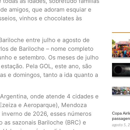
e todas as idades, sobretudo famílias
 de amigos, que adoram esquiar e
sseios, vinhos e chocolates às
ariloche entre julho e agosto de
los de Bariloche – nome completo
 junho e setembro. Os meses de julho
 estação. Pela GOL, este ano, são
as e domingos, tanto a ida quanto a
-Argentina, onde atende 4 cidades e
 (Ezeiza e Aeroparque), Mendoza
 inverno de 2026, esses números
Copa Airl
passage
do as sazonais Bariloche (BRC) e
agosto 5, 