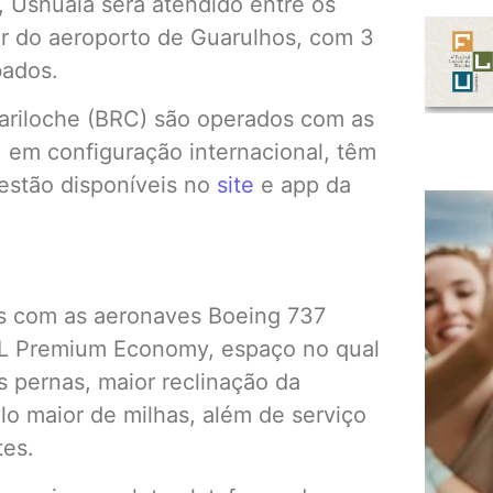
 Ushuaia será atendido entre os
ir do aeroporto de Guarulhos, com 3
ábados.
ariloche (BRC) são operados com as
em configuração internacional, têm
 estão disponíveis no
site
e app da
os com as aeronaves Boeing 737
OL Premium Economy, espaço no qual
s pernas, maior reclinação da
o maior de milhas, além de serviço
tes.