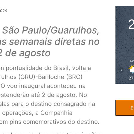
o
2026
e São Paulo/Guarulhos,
s semanais diretas no
2 de agosto
14
pontualidade do Brasil, volta a
‹
rulhos (GRU)-Bariloche (BRC)
27
 O voo inaugural aconteceu na
estenderão até 2 de agosto. No
alas para o destino consagrado na
as operações, a Companhia
com pins comemorativos do destino.