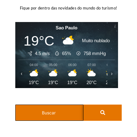
Fique por dentro das novidades do mundo do turismo!
Sao Paulo
19°C
Muito nublado
4.5 m/s
65%
758
mmHg
04:00
05:00
06:00
07:00
08:00
09:00
‹
›
19°C
19°C
19°C
20°C
21°C
23°C