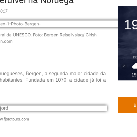
erdível na Noruega
2017
1
ral da UNESCO. Foto: Bergen Reiselivslag/ Girish
gen.com
19
‹
oruegueses, Bergen, a segunda maior cidade da
19
abitantes. Fundada em 1070, a cidade já foi a
w.fjordtours.com