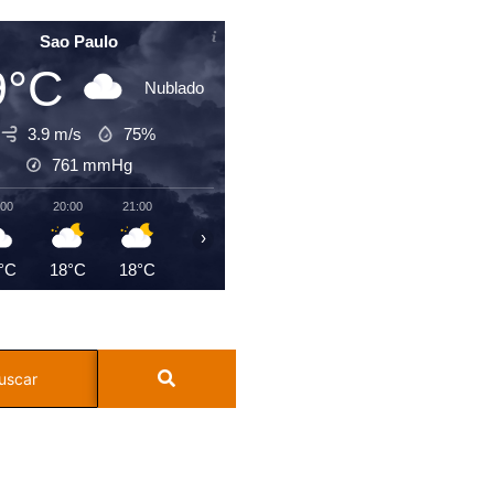
Sao Paulo
9°C
Nublado
3.9 m/s
75%
761
mmHg
:00
20:00
21:00
22:00
23:00
00:00
01:00
02:0
›
°C
18°C
18°C
18°C
19°C
18°C
18°C
18°