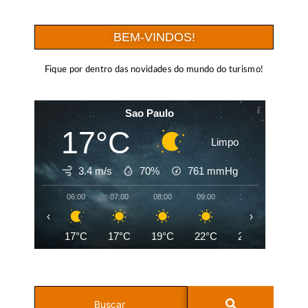
BEM-VINDOS!
Fique por dentro das novidades do mundo do turismo!
Sao Paulo
17°C
Limpo
3.4 m/s
70%
761
mmHg
06:00
07:00
08:00
09:00
10:00
11:00
‹
›
17°C
17°C
19°C
22°C
24°C
26°C