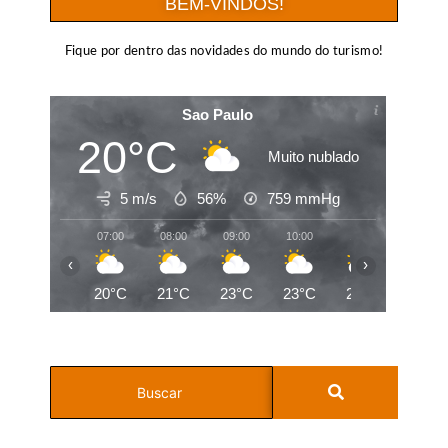
BEM-VINDOS!
Fique por dentro das novidades do mundo do turismo!
Sao Paulo
20°C
Muito nublado
5 m/s
56%
759
mmHg
07:00
08:00
09:00
10:00
11:00
12:00
‹
›
20°C
21°C
23°C
23°C
25°C
26°C