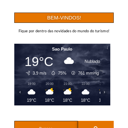
BEM-VINDOS!
Fique por dentro das novidades do mundo do turismo!
Sao Paulo
19°C
Nublado
3.9 m/s
75%
761
mmHg
19:00
20:00
21:00
22:00
23:00
00:00
‹
›
19°C
18°C
18°C
18°C
19°C
18°C