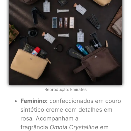
Reprodução: Emirates
Feminino:
confeccionados em couro
sintético creme com detalhes em
rosa. Acompanham a
fragrância
Omnia Crystalline
em