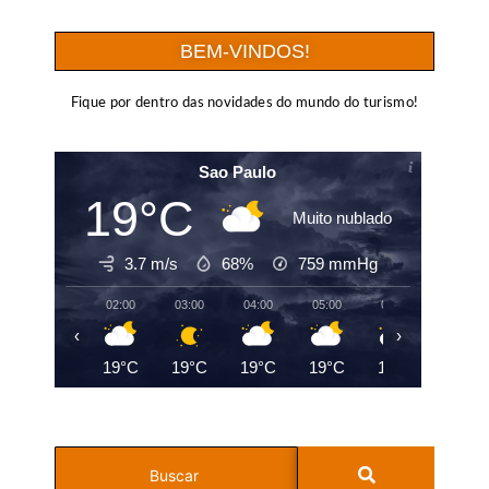
BEM-VINDOS!
Fique por dentro das novidades do mundo do turismo!
Sao Paulo
19°C
Muito nublado
3.7 m/s
68%
759
mmHg
02:00
03:00
04:00
05:00
06:00
07:00
‹
›
19°C
19°C
19°C
19°C
19°C
20°C