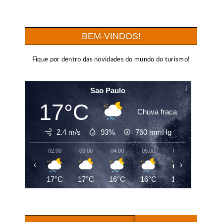
BEM-VINDOS!
Fique por dentro das novidades do mundo do turismo!
Sao Paulo
17°C
Chuva fraca
2.4 m/s
93%
760
mmHg
02:00
03:00
04:00
05:00
06:00
07:00
‹
›
17°C
17°C
16°C
16°C
16°C
16°C