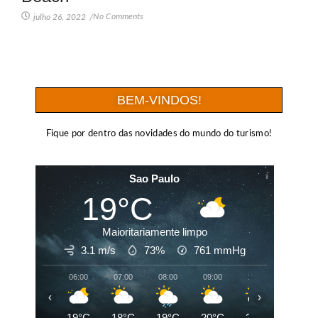
No Comments
julho 26, 2022
/
BEM-VINDOS!
Fique por dentro das novidades do mundo do turismo!
Sao Paulo
19°C
Maioritariamente limpo
3.1 m/s
73%
761
mmHg
06:00
07:00
08:00
09:00
10:00
11:00
‹
›
19°C
18°C
19°C
20°C
22°C
23°C