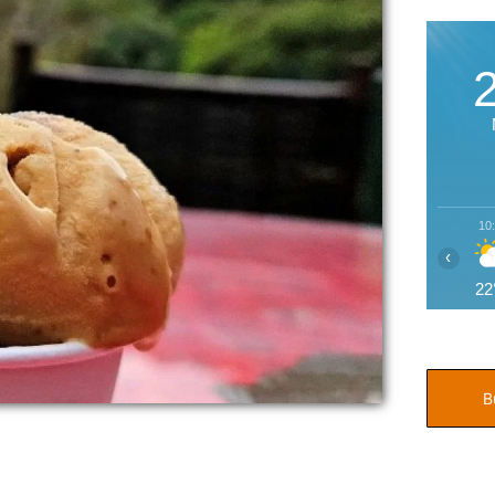
10
‹
22