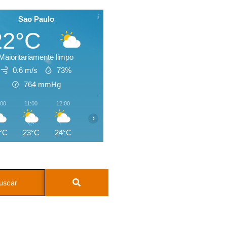
Sao Paulo
22°C
Maioritariamente limpo
0.6 m/s
73%
764
mmHg
:00
11:00
12:00
13:00
14:00
15:00
16:00
17:0
›
°C
23°C
24°C
25°C
25°C
23°C
20°C
19°