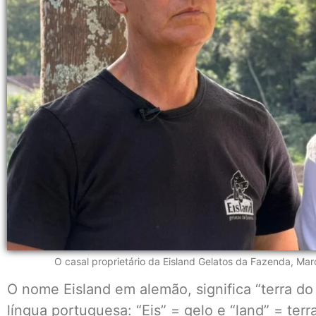
O casal proprietário da Eisland Gelatos da Fazenda, Mar
O nome Eisland em alemão, significa “terra do 
língua portuguesa: “Eis” = gelo e “land” = terr