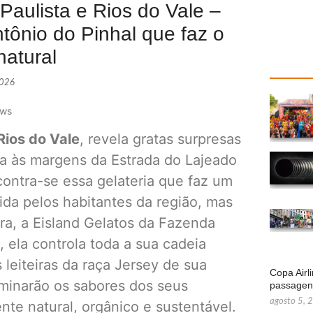
Paulista e Rios do Vale –
tônio do Pinhal que faz o
natural
2026
ews
Rios do Vale
, revela gratas surpresas
da às margens da Estrada do Lajeado
contra-se essa gelateria que faz um
ida pelos habitantes da região, mas
ra, a Eisland Gelatos da Fazenda
, ela controla toda a sua cadeia
 leiteiras da raça Jersey de sua
Copa Airl
rminarão os sabores dos seus
passage
agosto 5, 
nte natural, orgânico e sustentável.