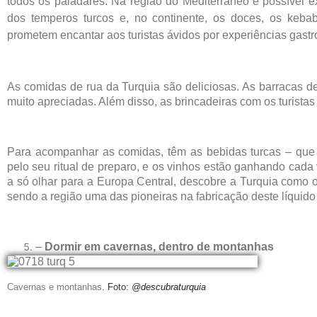
todos os paladares. Na região do Mediterrâneo é possível e
dos temperos turcos e, no continente, os doces, os keba
prometem encantar aos turistas ávidos por experiências gast
As comidas de rua da Turquia são deliciosas. As barracas d
muito apreciadas. Além disso, as brincadeiras com os turistas
Para acompanhar as comidas, têm as bebidas turcas – que 
pelo seu ritual de preparo, e os vinhos estão ganhando cad
a só olhar para a Europa Central, descobre a Turquia como 
sendo a região uma das pioneiras na fabricação deste líquid
–
Dormir em cavernas, dentro de montanhas
Cavernas e montanhas
. Foto:
@descubraturquia