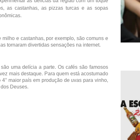
xperimentar as delícias da região com um toque
bs, as castanhas, as pizzas turcas e as sopas
ronômicas.
e milho e castanhas, por exemplo, são comuns e
 as tornaram divertidas sensações na internet.
são uma delícia a parte. Os cafés são famosos
a vez mais destaque. Para quem está acostumado
o 4° maior país em produção de uvas para vinho,
o dos Deuses.