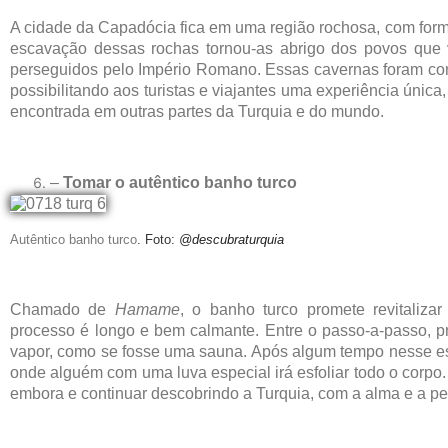
A cidade da Capadócia fica em uma região rochosa, com forma
escavação dessas rochas tornou-as abrigo dos povos que 
perseguidos pelo Império Romano. Essas cavernas foram con
possibilitando aos turistas e viajantes uma experiência únic
encontrada em outras partes da Turquia e do mundo.
–
Tomar o autêntico banho turco
Autêntico banho turco
. Foto:
@descubraturquia
Chamado de
Hamame
, o banho turco promete revitaliz
processo é longo e bem calmante. Entre o passo-a-passo, pr
vapor, como se fosse uma sauna. Após algum tempo nesse esp
onde alguém com uma luva especial irá esfoliar todo o corpo.
embora e continuar descobrindo a Turquia, com a alma e a pe