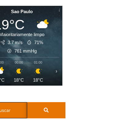
Sao Paulo
19°C
Maioritariamente limpo
3.7 m/s
71%
761
mmHg
:00
00:00
01:00
02:00
03:00
04:00
05:00
06:0
›
°C
18°C
18°C
18°C
18°C
18°C
19°C
19°