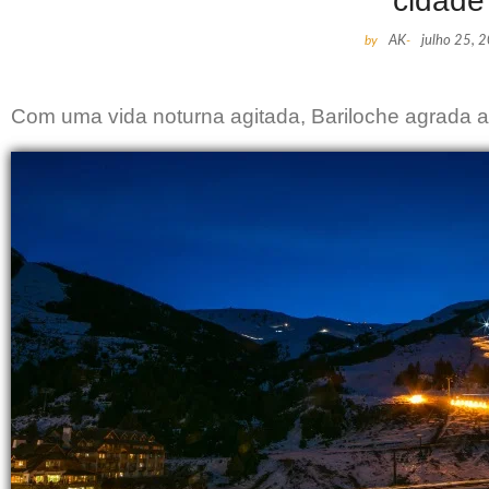
cidade
by
AK
-
julho 25, 
Com uma vida noturna agitada, Bariloche agrada a