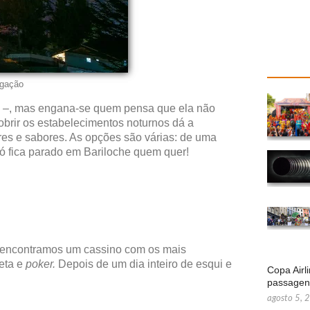
lgação
ia –, mas engana-se quem pensa que ela não
cobrir os estabelecimentos noturnos dá a
ores e sabores. As opções são várias: de uma
Só fica parado em Bariloche quem quer!
e, encontramos um cassino com os mais
leta e
poker.
Depois de um dia inteiro de esqui e
Copa Airl
passage
agosto 5, 