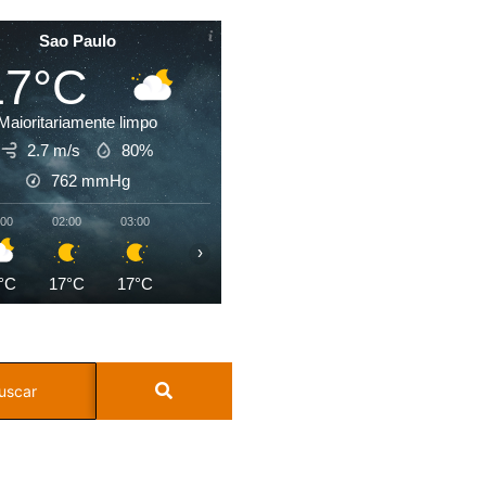
Sao Paulo
17°C
Maioritariamente limpo
2.7 m/s
80%
762
mmHg
:00
02:00
03:00
04:00
05:00
06:00
07:00
08:0
›
°C
17°C
17°C
17°C
17°C
17°C
17°C
19°