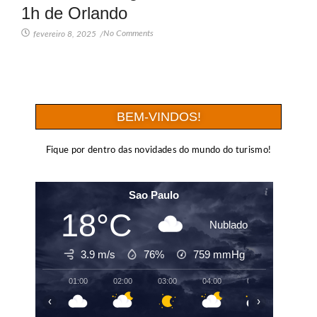
1h de Orlando
No Comments
fevereiro 8, 2025
/
BEM-VINDOS!
Fique por dentro das novidades do mundo do turismo!
Sao Paulo
18°C
Nublado
3.9 m/s
76%
759
mmHg
01:00
02:00
03:00
04:00
05:00
06:00
‹
›