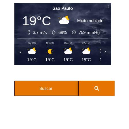
Sao Paulo
19°C
Muito nublado
3.7 m/s
68%
759
mmHg
02:00
03:00
04:00
05:00
06:00
07:00
‹
›
19°C
19°C
19°C
19°C
19°C
20°C