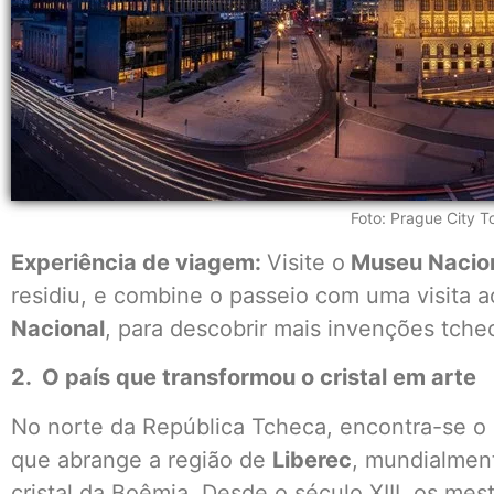
Foto: Prague City T
Experiência de viagem:
Visite o
Museu Nacio
residiu, e combine o passeio com uma visita a
Nacional
, para descobrir mais invenções tche
2. O país que transformou o cristal em arte
No norte da República Tcheca, encontra-se o
que abrange a região de
Liberec
, mundialmen
cristal da Boêmia. Desde o século XIII, os mest