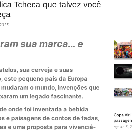
lica Tcheca que talvez você
eça
 2025
xaram sua marca… e
telos, sua cerveja e suas
, este pequeno país da Europa
ue mudaram o mundo, invenções que
ixaram um legado fascinante.
ade onde foi inventada a bebida
Copa Airl
os e paisagens de contos de fadas,
passage
as e uma proposta para vivenciá-
agosto 5, 