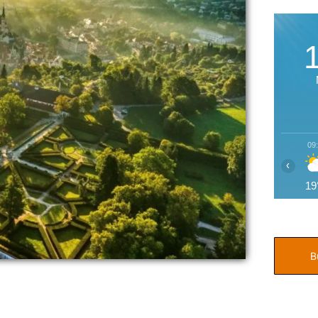
09
‹
19