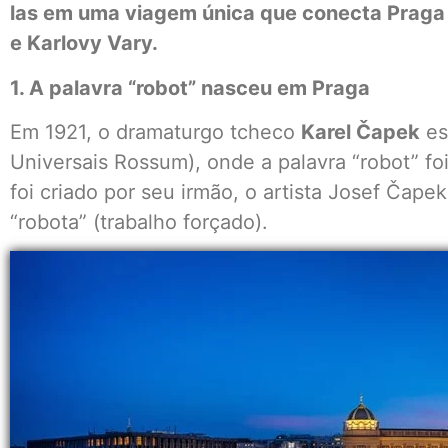
las em uma viagem única que conecta Praga e
e Karlovy Vary.
1. A palavra “robot” nasceu em Praga
Em 1921, o dramaturgo tcheco
Karel Čapek
es
Universais Rossum), onde a palavra “robot” foi
foi criado por seu irmão, o artista Josef Čapek
“robota” (trabalho forçado).