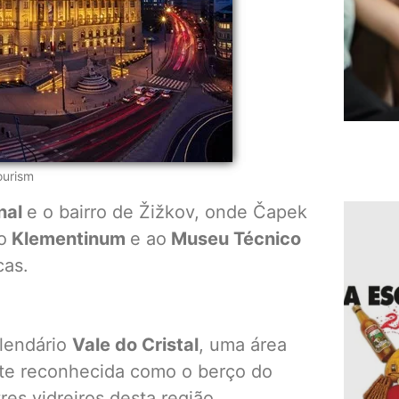
ourism
nal
e o bairro de Žižkov, onde Čapek
o
Klementinum
e ao
Museu Técnico
cas.
 lendário
Vale do Cristal
, uma área
te reconhecida como o berço do
res vidreiros desta região