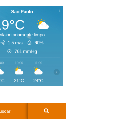
Sao Paulo
19°C
Maioritariamente limpo
1.5 m/s
90%
761
mmHg
:00
10:00
11:00
12:00
13:00
14:00
15:00
16:0
›
°C
21°C
24°C
25°C
26°C
26°C
26°C
25°