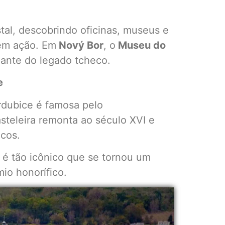
stal, descobrindo oficinas, museus e
em ação. Em
Nový Bor
, o
Museu do
nante do legado tcheco.
e
rdubice é famosa pelo
asteleira remonta ao século XVI e
icos.
 é tão icônico que se tornou um
io honorífico.