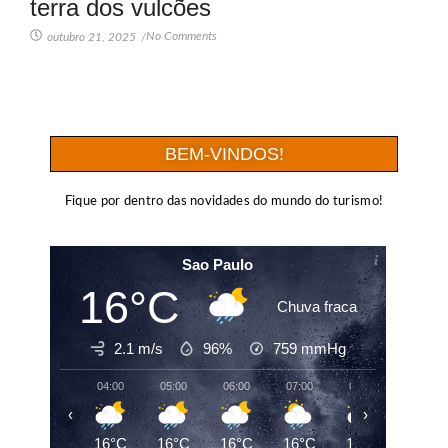
terra dos vulcões
No Comments
outubro 21, 2025
/
BEM-VINDOS!
Fique por dentro das novidades do mundo do turismo!
Sao Paulo
16°C
Chuva fraca
2.1 m/s
96%
759
mmHg
04:00
05:00
06:00
07:00
08:00
09:00
‹
›
16°C
16°C
16°C
16°C
17°C
19°C